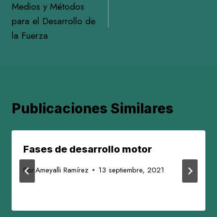
Medios y Métodos
de
para el Desarrollo de
entradas
la Fuerza
Publicaciones Similares
Fases de desarrollo motor
Por
Ameyalli Ramírez
13 septiembre, 2021