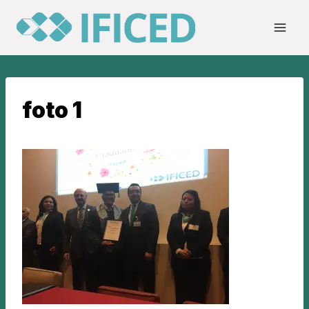
Saltar
al
contenido
foto 1